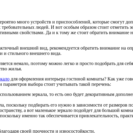
ероятно много устройств и приспособлений, которые смогут доп
 требовательных людей.
И вот особым образом стоит отметить з
тивными свойствами. Да и к тому же стоит обратить внимание н
актичный внешний вид, рекомендуется обратить внимание на оп
и и стильного внешнего вида.
яется немало, поэтому можно легко и просто подобрать для себ
тво жилья.
ркало
для оформления интерьера гостиной комнаты? Как уже гово
и параметров выбора стоит учитывать такой перечень:
использованием зеркала, то есть оно будет декоративным допол
ла, поскольку подбирать его нужно в зависимости от размеров 
остранству, а вот маленькое зеркало подойдет для большой ком
 поскольку именно так обеспечивается привлекательность, практ
 благодаря своей прочности и износостойкости.