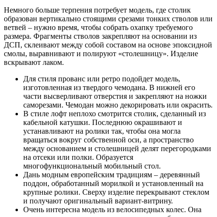
Немного больше терпения потребует модель, где столик
образован вертикально стоящими срезами тонких стволов или
ветвей – нужно время, чтобы собрать охапку требуемого
размера. Фрагменты стволов закрепляют на основании из
ДСП, склеивают между собой составом на основе эпоксидной
смолы, выравнивают и полируют «столешницу». Изделие
вскрывают лаком.
Для стиля прованс или ретро подойдет модель,
изготовленная из твердого чемодана. В нижней его
части высверливают отверстия и закрепляют на ножки
саморезами. Чемодан можно декорировать или окрасить.
В стиле лофт неплохо смотрится столик, сделанный из
кабельной катушки. Последнюю окрашивают и
устанавливают на ролики так, чтобы она могла
вращаться вокруг собственной оси, а пространство
между основанием и столешницей делят перегородками
на отсеки или полки. Образуется
многофункциональный мобильный стол.
Дань модным европейским традициям – деревянный
поддон, обработанный морилкой и установленный на
крупные ролики. Сверху изделие перекрывают стеклом
и получают оригинальный вариант-витрину.
Очень интересна модель из велосипедных колес. Она