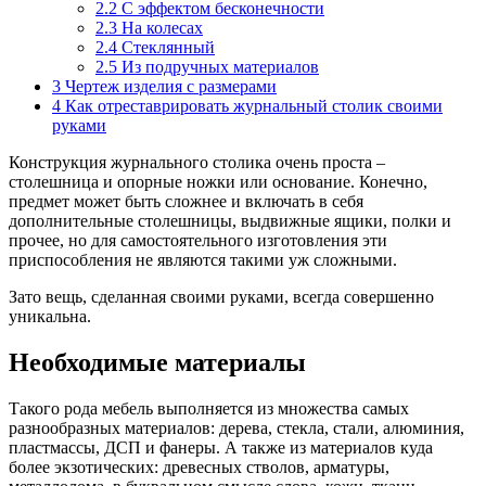
2.2
С эффектом бесконечности
2.3
На колесах
2.4
Стеклянный
2.5
Из подручных материалов
3
Чертеж изделия с размерами
4
Как отреставрировать журнальный столик своими
руками
Конструкция журнального столика очень проста –
столешница и опорные ножки или основание. Конечно,
предмет может быть сложнее и включать в себя
дополнительные столешницы, выдвижные ящики, полки и
прочее, но для самостоятельного изготовления эти
приспособления не являются такими уж сложными.
Зато вещь, сделанная своими руками, всегда совершенно
уникальна.
Необходимые материалы
Такого рода мебель выполняется из множества самых
разнообразных материалов: дерева, стекла, стали, алюминия,
пластмассы, ДСП и фанеры. А также из материалов куда
более экзотических: древесных стволов, арматуры,