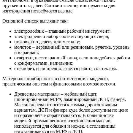
металлолома, в буквальном смысле слова, кожи, ткани,
прутьев и так далее. Соответственно, инструменты для
изготовления потребуются разные.
Основной список выглядит так:
электролобзик – главный рабочий инструмент;
электродрель и набор соответствующих сверл;
ножовка по дереву или металлу;
молоток – деревянный или резиновый, рулетка, уровень
и карандаш;
отвертки, шестигранный ключ, если понадобится работа
с конфирматами, напильник;
стеклорез, если предполагается работа со стеклом.
Материалы подбираются в соответствии с моделью,
практическим опытом и финансовыми возможностями.
Древесные материалы – мебельный щит,
шпонированный МДФ, ламинированый ДСП, фанера.
Массив дерева относится к самым дорогостоящим
вариантам, ДСП и фанера куда более доступны по цене
и гораздо легче обрабатываются. В большинстве
моделей промышленного изготовления массив
используется для обвязки и ножек, а столешницы
изготавливаются из МДФ и ДСП.