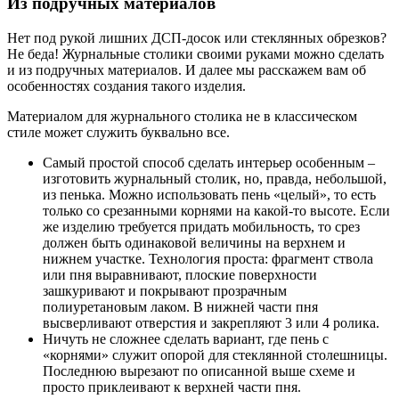
Из подручных материалов
Нет под рукой лишних ДСП-досок или стеклянных обрезков?
Не беда! Журнальные столики своими руками можно сделать
и из подручных материалов. И далее мы расскажем вам об
особенностях создания такого изделия.
Материалом для журнального столика не в классическом
стиле может служить буквально все.
Самый простой способ сделать интерьер особенным –
изготовить журнальный столик, но, правда, небольшой,
из пенька. Можно использовать пень «целый», то есть
только со срезанными корнями на какой-то высоте. Если
же изделию требуется придать мобильность, то срез
должен быть одинаковой величины на верхнем и
нижнем участке. Технология проста: фрагмент ствола
или пня выравнивают, плоские поверхности
зашкуривают и покрывают прозрачным
полиуретановым лаком. В нижней части пня
высверливают отверстия и закрепляют 3 или 4 ролика.
Ничуть не сложнее сделать вариант, где пень с
«корнями» служит опорой для стеклянной столешницы.
Последнюю вырезают по описанной выше схеме и
просто приклеивают к верхней части пня.