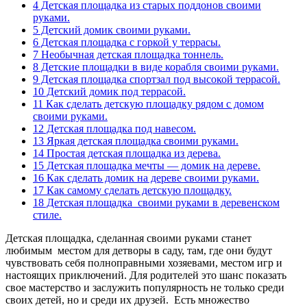
4
Детская площадка из старых поддонов своими
руками.
5
Детский домик своими руками.
6
Детская площадка с горкой у террасы.
7
Необычная детская площадка тоннель.
8
Детские площадки в виде корабля своими руками.
9
Детская площадка спортзал под высокой террасой.
10
Детский домик под террасой.
11
Как сделать детскую площадку рядом с домом
своими руками.
12
Детская площадка под навесом.
13
Яркая детская площадка своими руками.
14
Простая детская площадка из дерева.
15
Детская площадка мечты — домик на дереве.
16
Как сделать домик на дереве своими руками.
17
Как самому сделать детскую площадку.
18
Детская площадка своими руками в деревенском
стиле.
Детская площадка, сделанная своими руками станет
любимым местом для детворы в саду, там, где они будут
чувствовать себя полноправными хозяевами, местом игр и
настоящих приключений. Для родителей это шанс показать
свое мастерство и заслужить популярность не только среди
своих детей, но и среди их друзей. Есть множество