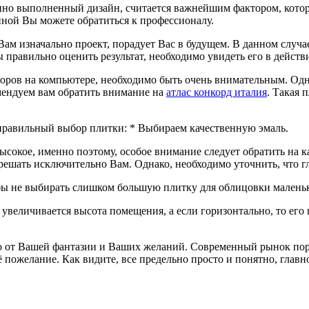
нно выполненный дизайн, считается важнейшим фактором, кото
нной Вы можете обратиться к профессионалу.
Вам изначально проект, порадует Вас в будущем. В данном случае
ы правильно оценить результат, необходимо увидеть его в действ
ров на компьютере, необходимо быть очень внимательным. Одн
омендуем вам обратить внимание на
атлас конкорд италия
. Такая 
правильный выбор плитки: * Выбираем качественную эмаль.
сокое, именно поэтому, особое внимание следует обратить на к
решать исключительно Вам. Однако, необходимо уточнить, что гл
обы не выбирать слишком большую плитку для облицовки малень
 увеличивается высота помещения, а если горизонтально, то ег
но от Вашей фантазии и Ваших желаний. Современный рынок по
пожелание. Как видите, все предельно просто и понятно, главно