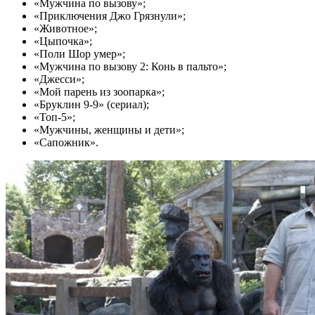
«Мужчина по вызову»;
«Приключения Джо Грязнули»;
«Животное»;
«Цыпочка»;
«Поли Шор умер»;
«Мужчина по вызову 2: Конь в пальто»;
«Джесси»;
«Мой парень из зоопарка»;
«Бруклин 9-9» (сериал);
«Топ-5»;
«Мужчины, женщины и дети»;
«Сапожник».