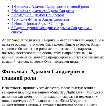
1
Фильмы с Адамом Сандлером в главной роли
2
Фильмы с участием Адама Сандлера
3
Комедии с Адамом Сандлером
4
Лучшие фильмы Адама Сандлера
5
Новый фильм Адама Сандлера
6
Видео: лучшие комедии с Адамом Сандлером –
список
Adam Sandler родился в Америке, имеет еврейские кори, еще в
детстве осознал, что хочет быть комедийным актером. Адам
хорошо себя показал в роли исполнителя и сценариста,
поэтому востребован по обоим этим направлениям. На
данный момент он является продюсером многих современных
комедий, список которых будет приведен ниже.
Фильмы с Адамом Сандлером в
главной роли
Известность пришла к этому актеру после выступления в
вечернем шоу под названием «Saturday Night Live». Молодого
исполнителя заметили и пригласили сыграть в нескольких
новых комедиях («Большой папа», «Билл Мэдисон»,
«Счастливчик Гилмор»), которые получили более 100 млн.