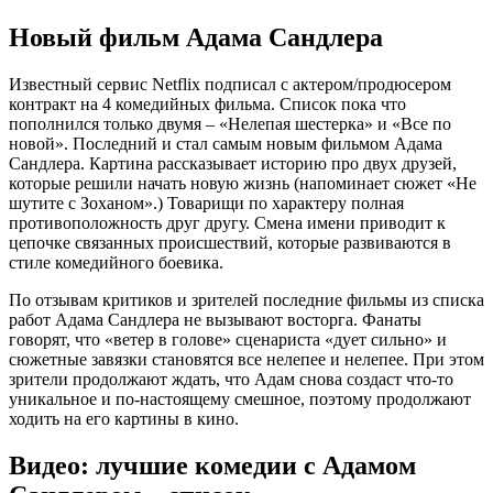
Новый фильм Адама Сандлера
Известный сервис Netflix подписал с актером/продюсером
контракт на 4 комедийных фильма. Список пока что
пополнился только двумя – «Нелепая шестерка» и «Все по
новой». Последний и стал самым новым фильмом Адама
Сандлера. Картина рассказывает историю про двух друзей,
которые решили начать новую жизнь (напоминает сюжет «Не
шутите с Зоханом».) Товарищи по характеру полная
противоположность друг другу. Смена имени приводит к
цепочке связанных происшествий, которые развиваются в
стиле комедийного боевика.
По отзывам критиков и зрителей последние фильмы из списка
работ Адама Сандлера не вызывают восторга. Фанаты
говорят, что «ветер в голове» сценариста «дует сильно» и
сюжетные завязки становятся все нелепее и нелепее. При этом
зрители продолжают ждать, что Адам снова создаст что-то
уникальное и по-настоящему смешное, поэтому продолжают
ходить на его картины в кино.
Видео: лучшие комедии с Адамом