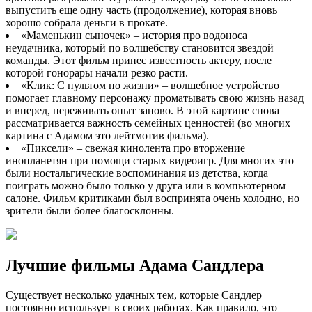
выпустить еще одну часть (продолжение), которая вновь
хорошо собрала деньги в прокате.
«Маменькин сыночек» – история про водоноса
неудачника, который по волшебству становится звездой
команды. Этот фильм принес известность актеру, после
которой гонорары начали резко расти.
«Клик: С пультом по жизни» – волшебное устройство
помогает главному персонажу проматывать свою жизнь назад
и вперед, переживать опыт заново. В этой картине снова
рассматривается важность семейных ценностей (во многих
картина с Адамом это лейтмотив фильма).
«Пиксели» – свежая кинолента про вторжение
инопланетян при помощи старых видеоигр. Для многих это
были ностальгические воспоминания из детства, когда
поиграть можно было только у друга или в компьютерном
салоне. Фильм критиками был воспринята очень холодно, но
зрители были более благосклонны.
Лучшие фильмы Адама Сандлера
Существует несколько удачных тем, которые Сандлер
постоянно использует в своих работах. Как правило, это