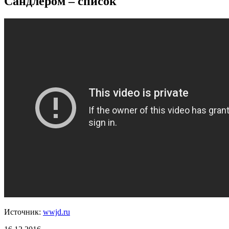
Сандлером – список
Источник:
wwjd.ru