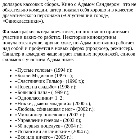
долларов кассовых сборов. Кино с Адамом Сандлером­– это не
обязательно комедии, актер показал себя хорошо и в качестве
драматического персонажа («Опустевший город»,
«Одноклассники»).
Фильмография актера впечатляет, он постоянно принимает
участие в каких-то работах. Некоторые кинокартины
получаются лучше, другие хуже, но Адам постоянно работает
над собой и пробуется в новых сферах (продюсер, режиссер).
Сандлер в комедиях чаще играет главных персонажей, список
фильмов с участием Адама ниже:
«Пустые головы» (1994 г.);
«Билли Мэдисон» (1995 г.);
«Счастливчик Гилмор» (1996 г.);
«Певец на свадьбе» (1998 г.);
«Большой папа» (1999 г.);
«Одноклассники» 1, 2;
«Никки, дьявол младший» (2000 г.);
«Любовь, сбивающая с ног» (2002 г.);
«Миллионер поневоле» (2002 г.);
«Управление гневом» (2003 г.);
«50 первых поцелуев» (2004 г.);
«Испанский английский» (2004 г.);
«Все или ничего» (2005 г.);