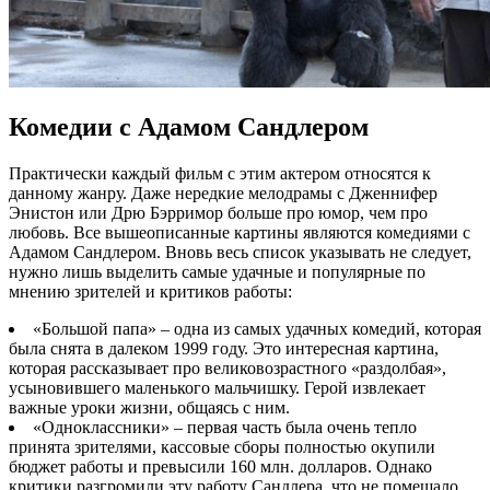
Комедии с Адамом Сандлером
Практически каждый фильм с этим актером относятся к
данному жанру. Даже нередкие мелодрамы с Дженнифер
Энистон или Дрю Бэрримор больше про юмор, чем про
любовь. Все вышеописанные картины являются комедиями с
Адамом Сандлером. Вновь весь список указывать не следует,
нужно лишь выделить самые удачные и популярные по
мнению зрителей и критиков работы:
«Большой папа» – одна из самых удачных комедий, которая
была снята в далеком 1999 году. Это интересная картина,
которая рассказывает про великовозрастного «раздолбая»,
усыновившего маленького мальчишку. Герой извлекает
важные уроки жизни, общаясь с ним.
«Одноклассники» – первая часть была очень тепло
принята зрителями, кассовые сборы полностью окупили
бюджет работы и превысили 160 млн. долларов. Однако
критики разгромили эту работу Сандлера, что не помешало