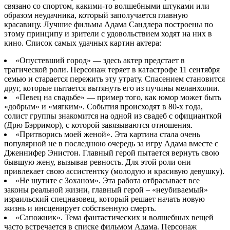
связано со спортом, какими-то волшебными штуками или
образом неудачника, который заполучается главную
красавицу. Лучшие фильмы Адама Сандлера ­построены по
этому принципу и зрители с удовольствием ходят на них в
кино. Список самых удачных картин актера:
«Опустевший город» — здесь актер предстает в
трагической роли. Персонаж теряет в катастрофе 11 сентября
семью и старается пережить эту утрату. Спасением становится
друг, которые пытается вытянуть его из пучины меланхолии.
«Певец на свадьбе» — пример того, как юмор может быть
«добрым» и «мягким». События происходят в 80-х года,
солист группы знакомится на одной из свадеб с официанткой
(Дрю Бэрримор), с которой завязываются отношения.
«Притворись моей женой». Эта картина стала очень
популярной не в последнюю очередь за игру Адама вместе с
Дженнифер Энистон. Главный герой пытается вернуть свою
бывшую жену, вызывав ревность. Для этой роли они
привлекает свою ассистентку (молодую и красивую девушку).
«Не шутите с Зоханом». Эта работа отбрасывает все
законы реальной жизни, главный герой – «неубиваемый»
израильский спецназовец, который решает начать новую
жизнь и инсценирует собственную смерть.
«Сапожник». Тема фантастических и волшебных вещей
часто встречается в списке фильмом Адама. Персонаж