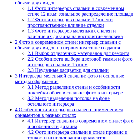
обоями двух видов
1.1
Фото интерьеров спальни в современном
стиле 12 кв.м: зональное распределение площади
1.2
Фото интерьеров спальни 12 кв. м и
пространственное влияние отделки
1.3
Фото интерьеров маленьких спален и
влияние их дизайна на восприятие человека
2
Фото в современном стиле: интерьер спальни с
обоями двух видов на первичном этапе создания
2.1
Выбор отделочных материалов для ремонта
2.2
Особенности выбора цветовой гаммы и фото
интерьеров спальни 15 кв.м
2.3
Неудачные расцветки для спальни
3
Интерьеры меленькой спальни: фото и основные
методы оформления
3.1
Метод разделения стены и особенности
поклейки обоев в спальне: фото в интерьере
3.2
Метод выделения потолка на фоне
остального интерьера
4
Особенности интерьеров спален с применением
орнаментов в разных стилях
4.1
Интерьер спальни в современном стиле: фото
и особенности дизайна
4.2
Фото интерьера спальни в стиле прованс и
тонкости использования орнаментов