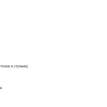
толов и стульев);
а;