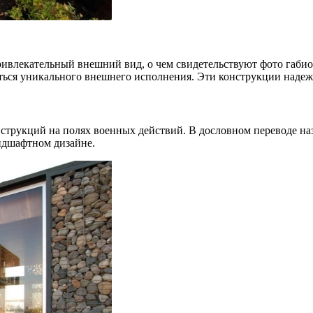
ривлекательный внешний вид, о чем свидетельствуют фото габи
иться уникального внешнего исполнения. Эти конструкции наде
струкций на полях военных действий. В дословном переводе наз
ндшафтном дизайне.