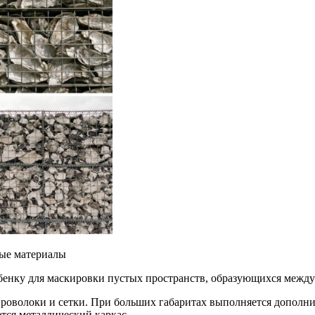
ные материалы
бенку для маскировки пустых пространств, образующихся межд
проволоки и сетки. При больших габаритах выполняется дополн
тся металлический каркас.