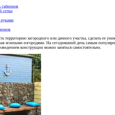
х габионов
й сетки
и руками
бионов
ь территорию загородного или дачного участка, сделать ее ун
вая зелеными изгородями. На сегодняшний день самым популяр
озведением конструкции можно заняться самостоятельно.