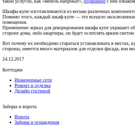
такой услугой, как «мебель напрокат»,
подробнее
с ней ознако
Шкафы-купе изготавливаются из весьма различных компоненто
Помимо этого, каждый шкаф-купе — это всецело эксклюзивная 
помещения.
Применение зеркал для декорирования шкафа купе украшает общ
стороне дома, либо квартиры, он будет ослеплять ярким светом
Вот почему их необходимо стараться устанавливать в местах, к
стороны, имеется много материалов для отделки фасада, кои м
24.12.2017
Коттеджи
Инженерные сети
Ремонт и отделка
Дизайн гостиной
Заборы и ворота
Ворота
Заборы и ограждения