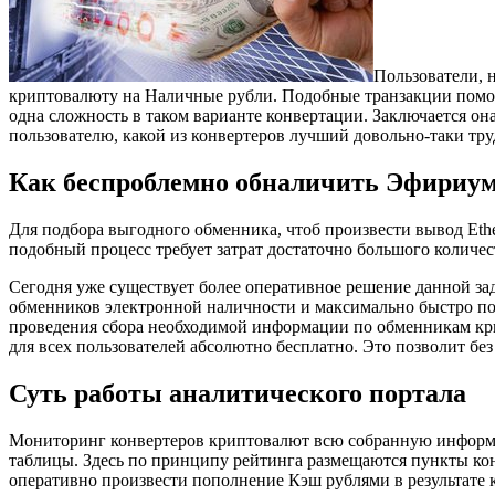
Пользователи, 
криптовалюту на Наличные рубли.
Подобные транзакции помог
одна сложность в таком варианте конвертации. Заключается он
пользователю, какой из конвертеров лучший довольно-таки тру
Как беспроблемно обналичить Эфириу
Для подбора выгодного обменника, чтоб произвести вывод Eth
подобный процесс требует затрат достаточно большого количест
Сегодня уже существует более оперативное решение данной за
обменников электронной наличности и максимально быстро по
проведения сбора необходимой информации по обменникам крип
для всех пользователей абсолютно бесплатно. Это позволит без
Суть работы аналитического портала
Мониторинг конвертеров криптовалют всю собранную информац
таблицы. Здесь по принципу рейтинга размещаются пункты конв
оперативно произвести пополнение Кэш рублями в результате