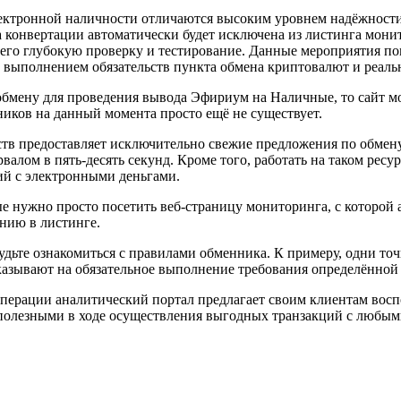
лектронной наличности отличаются высоким уровнем надёжности
 конвертации автоматически будет исключена из листинга монит
 его глубокую проверку и тестирование. Данные мероприятия п
а выполнением обязательств пункта обмена криптовалют и реаль
обмену для проведения вывода Эфириум на Наличные, то сайт м
ников на данный момента просто ещё не существует.
тв предоставляет исключительно свежие предложения по обмену
валом в пять-десять секунд. Кроме того, работать на таком ресу
ий с электронными деньгами.
 нужно просто посетить веб-страницу мониторинга, с которой 
нию в листинге.
удьте ознакомиться с правилами обменника. К примеру, одни то
казывают на обязательное выполнение требования определённой
перации аналитический портал предлагает своим клиентам восп
 полезными в ходе осуществления выгодных транзакций с любым