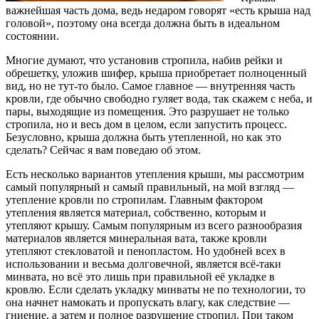
важнейшая часть дома, ведь недаром говорят «есть крыша над
головой», поэтому она всегда должна быть в идеальном
состоянии.
Многие думают, что установив стропила, набив рейки и
обрешетку, уложив шифер, крыша приобретает полноценный
вид, но не тут-то было. Самое главное — внутренняя часть
кровли, где обычно свободно гуляет вода, так скажем с неба, и
пары, выходящие из помещения. Это разрушает не только
стропила, но и весь дом в целом, если запустить процесс.
Безусловно, крыша должна быть утепленной, но как это
сделать? Сейчас я вам поведаю об этом.
Есть несколько вариантов утепления крыши, мы рассмотрим
самый популярный и самый правильный, на мой взгляд —
утепление кровли по стропилам. Главным фактором
утепления является материал, собственно, которым и
утепляют крышу. Самым популярным из всего разнообразия
материалов является минеральная вата, также кровли
утепляют стекловатой и пенопластом. Но удобней всех в
использовании и весьма долговечной, является всё-таки
минвата, но всё это лишь при правильной её укладке в
кровлю. Если сделать укладку минваты не по технологии, то
она начнет намокать и пропускать влагу, как следствие —
гниение, а затем и полное разрушение стропил. При таком