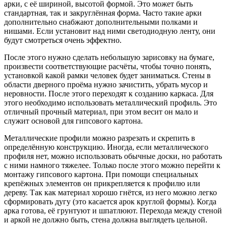
арки, с её шириной, высотой формой. Это может быть
стандартная, так и закруглённая форма. Часто такие арки
дополнительно снабжают дополнительными полками и
нишами. Если установит над ними светодиодную ленту, они
будут смотреться очень эффектно.
После этого нужно сделать небольшую зарисовку на бумаге,
произвести соответствующие расчёты, чтобы точно понять,
установкой какой рамки человек будет заниматься. Стены в
области дверного проёма нужно зачистить, убрать мусор и
неровности. После этого переходят к созданию каркаса. Для
этого необходимо использовать металлический профиль. Это
отличный прочный материал, при этом весит он мало и
служит основой для гипсового картона.
Металлические профили можно разрезать и скрепить в
определённую конструкцию. Иногда, если металлического
профиля нет, можно использовать обычные доски, но работать
с ними намного тяжелее. Только после этого можно перейти к
монтажу гипсового картона. При помощи специальных
крепёжных элементов он прикрепляется к профилю или
дереву. Так как материал хорошо гнётся, из него можно легко
сформировать дугу (это касается арок круглой формы). Когда
арка готова, её грунтуют и шпатлюют. Перехода между стеной
и аркой не должно быть, стена должна выглядеть цельной.