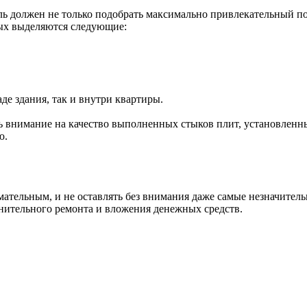
ль должен не только подобрать максимально привлекательный по
рых выделяются следующие:
де здания, так и внутри квартиры.
ить внимание на качество выполненных стыков плит, установленн
ю.
имательным, и не оставлять без внимания даже самые незначител
нительного ремонта и вложения денежных средств.