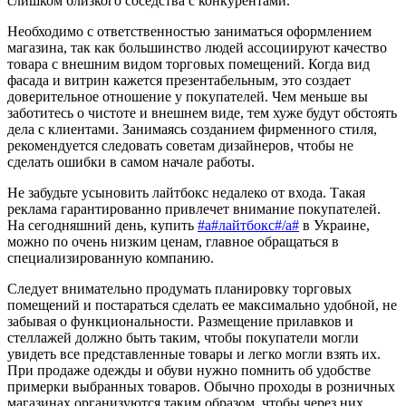
слишком близкого соседства с конкурентами.
Необходимо с ответственностью заниматься оформлением
магазина, так как большинство людей ассоциируют качество
товара с внешним видом торговых помещений. Когда вид
фасада и витрин кажется презентабельным, это создает
доверительное отношение у покупателей. Чем меньше вы
заботитесь о чистоте и внешнем виде, тем хуже будут обстоять
дела с клиентами. Занимаясь созданием фирменного стиля,
рекомендуется следовать советам дизайнеров, чтобы не
сделать ошибки в самом начале работы.
Не забудьте усыновить лайтбокс недалеко от входа. Такая
реклама гарантированно привлечет внимание покупателей.
На сегодняшний день, купить
#a#лайтбокс#/a#
в Украине,
можно по очень низким ценам, главное обращаться в
специализированную компанию.
Следует внимательно продумать планировку торговых
помещений и постараться сделать ее максимально удобной, не
забывая о функциональности. Размещение прилавков и
стеллажей должно быть таким, чтобы покупатели могли
увидеть все представленные товары и легко могли взять их.
При продаже одежды и обуви нужно помнить об удобстве
примерки выбранных товаров. Обычно проходы в розничных
магазинах организуются таким образом, чтобы через них