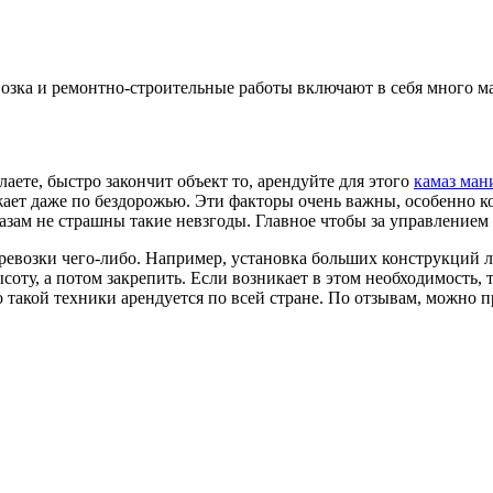
возка и ремонтно-строительные работы включают в себя много 
аете, быстро закончит объект то, арендуйте для этого
камаз ман
ает даже по бездорожью. Эти факторы очень важны, особенно ког
азам не страшны такие невзгоды. Главное чтобы за управлением 
ревозки чего-либо. Например, установка больших конструкций лег
соту, а потом закрепить. Если возникает в этом необходимость, 
 такой техники арендуется по всей стране. По отзывам, можно п