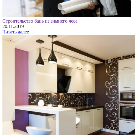
Строительство бань из зимнего леса
20.11.2019
Читать далее