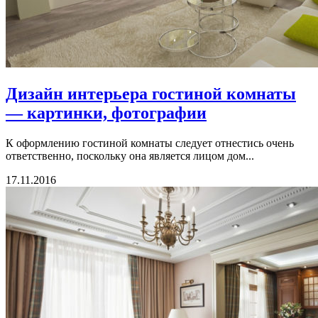
Дизайн интерьера гостиной комнаты
— картинки, фотографии
К оформлению гостиной комнаты следует отнестись очень
ответственно, поскольку она является лицом дом...
17.11.2016