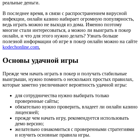
реальные деньги.
В последнее время, в связи с распространением вирусной
инфекции, онлайн казино набирает огромную популярность,
ведь играть можно не выходя из дома. Именно поэтому
многие стали интересоваться, а можно ли выиграть в покер
онлайн, и что для этого нужно делать? Узнать больше
полезной информации об игре в покер онлайн можно на сайте
kodechonline.com
.
Основы удачной игры
Прежде чем начать играть в покер и получать стабильные
выигрыши, нужно помнить о нескольких простых правилах,
которые заметно увеличивают вероятность удачной игры:
для сотрудничества нужно выбирать только
проверенные сайты;
обязательно нужно проверить, владеет ли онлайн казино
лицензией;
прежде чем начать игру, рекомендуется использовать
демо версию;
желательно ознакомиться с проверенными стратегиями
и изучить основные правила игры.