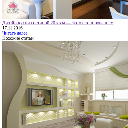
Дизайн кухни гостиной 20 кв м — фото с зонированием
17.11.2016
Читать далее
Похожие статьи