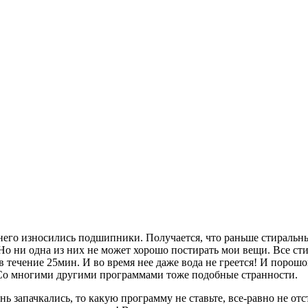
 него износились подшипники. Получается, что раньше стиральн
о ни одна из них не может хорошо постирать мои вещи. Все сти
 течение 25мин. И во время нее даже вода не греется! И порошо
. Со многими другими программами тоже подобные странности.
нь запачкались, то какую программу не ставьте, все-равно не о