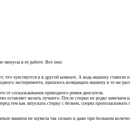
е минусы в ее работе. Вот они:
сет, что чувствуется и в другой комнате. А ведь машину ставили
 одного эксперимента, пришлось возвращать машину в то же расп
это от соскальзывания приводного ремня двигателя.
о оставляет желать лучшего. После стирки не редко замечаем к
еред тем как запускать стирку с бельем, сперва прополаскивать 
начале машина не шумела так сильно и даже при большом количес