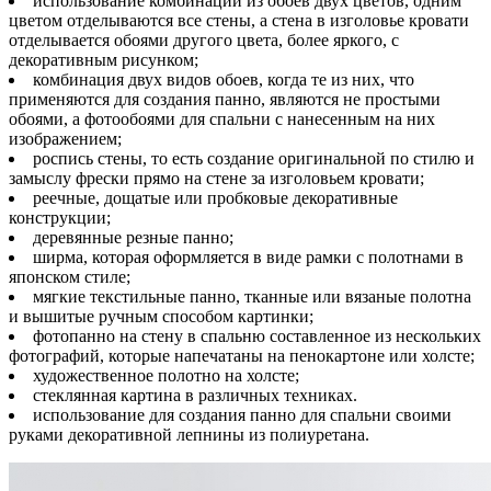
использование комбинаций из обоев двух цветов, одним
цветом отделываются все стены, а стена в изголовье кровати
отделывается обоями другого цвета, более яркого, с
декоративным рисунком;
комбинация двух видов обоев, когда те из них, что
применяются для создания панно, являются не простыми
обоями, а фотообоями для спальни с нанесенным на них
изображением;
роспись стены, то есть создание оригинальной по стилю и
замыслу фрески прямо на стене за изголовьем кровати;
реечные, дощатые или пробковые декоративные
конструкции;
деревянные резные панно;
ширма, которая оформляется в виде рамки с полотнами в
японском стиле;
мягкие текстильные панно, тканные или вязаные полотна
и вышитые ручным способом картинки;
фотопанно на стену в спальню составленное из нескольких
фотографий, которые напечатаны на пенокартоне или холсте;
художественное полотно на холсте;
стеклянная картина в различных техниках.
использование для создания панно для спальни своими
руками декоративной лепнины из полиуретана.