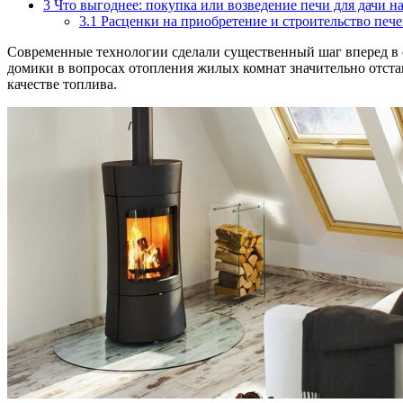
3
Что выгоднее: покупка или возведение печи для дачи н
3.1
Расценки на приобретение и строительство печ
Современные технологии сделали существенный шаг вперед в от
домики в вопросах отопления жилых комнат значительно отста
качестве топлива.