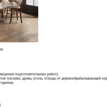
ия
оведении подготовительных работ);
нтов топлива: дрова, уголь, отходы от деревообрабатывающей о
горения;
х