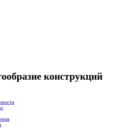
гообразие конструкций
енности
ах
ения
и