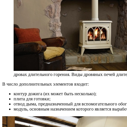
дровах длительного горения. Виды дровяных печей длите
В число дополнительных элементов входит:
контур дожига (их может быть несколько);
плита для готовки;
отвод дыма, предназначенный для вспомогательного обог
модуль, основным назначением которого является вырабо