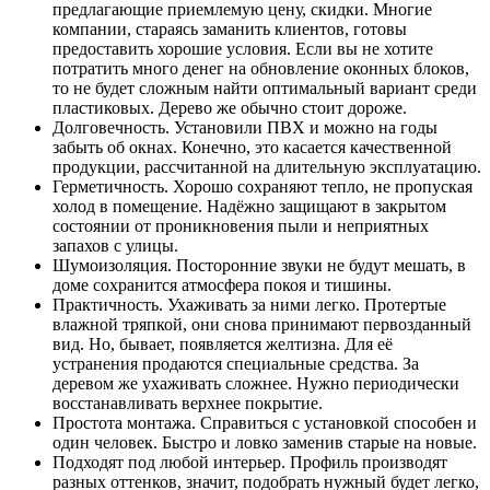
предлагающие приемлемую цену, скидки. Многие
компании, стараясь заманить клиентов, готовы
предоставить хорошие условия. Если вы не хотите
потратить много денег на обновление оконных блоков,
то не будет сложным найти оптимальный вариант среди
пластиковых. Дерево же обычно стоит дороже.
Долговечность. Установили ПВХ и можно на годы
забыть об окнах. Конечно, это касается качественной
продукции, рассчитанной на длительную эксплуатацию.
Герметичность. Хорошо сохраняют тепло, не пропуская
холод в помещение. Надёжно защищают в закрытом
состоянии от проникновения пыли и неприятных
запахов с улицы.
Шумоизоляция. Посторонние звуки не будут мешать, в
доме сохранится атмосфера покоя и тишины.
Практичность. Ухаживать за ними легко. Протертые
влажной тряпкой, они снова принимают первозданный
вид. Но, бывает, появляется желтизна. Для её
устранения продаются специальные средства. За
деревом же ухаживать сложнее. Нужно периодически
восстанавливать верхнее покрытие.
Простота монтажа. Справиться с установкой способен и
один человек. Быстро и ловко заменив старые на новые.
Подходят под любой интерьер. Профиль производят
разных оттенков, значит, подобрать нужный будет легко,