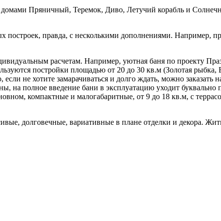
– домами Пряничный, Теремок, Диво, Летучий корабль и Солнечны
х построек, правда, с несколькими дополнениями. Например, п
ндивидуальным расчетам. Например, уютная баня по проекту Пра
льзуются постройки площадью от 20 до 30 кв.м (Золотая рыбка, 
, если не хотите замарачиваться и долго ждать, можно заказать
ы, на полное введение бани в эксплуатацию уходит буквально п
овном, компактные и малогабаритные, от 9 до 18 кв.м, с террас
ивые, долговечные, вариативные в плане отделки и декора. Жит