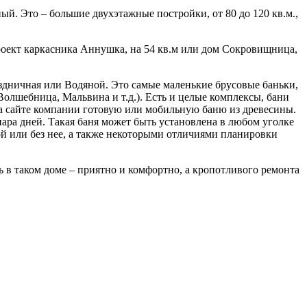
й. Это – большие двухэтажные постройки, от 80 до 120 кв.м.,
роект каркасника Аннушка, на 54 кв.м или дом Сокровищница,
здничная или Водяной. Это самые маленькие брусовые баньки,
Волшебница, Мальвина и т.д.). Есть и целые комплексы, бани
 на сайте компании готовую или мобильную баню из древесины.
ара дней. Такая баня может быть установлена в любом уголке
ой или без нее, а также некоторыми отличиями планировки
ь в таком доме – приятно и комфортно, а кропотливого ремонта