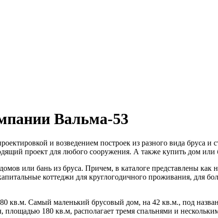
мпании Вальма-53
проектировкой и возведением построек из разного вида бруса и 
ящий проект для любого сооружения. А также купить дом или б
домов или бань из бруса. Причем, в каталоге представлены как
и капитальные коттеджи для круглогодичного проживания, для б
180 кв.м. Самый маленький брусовый дом, на 42 кв.м., под наз
, площадью 180 кв.м, располагает тремя спальнями и нескольки