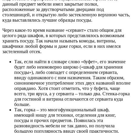
данный предмет мебели имел закрытые полки,
расположенные за двустворчатыми дверцами под
столешницей, и открытую либо застекленную верхнюю часть,
куда выставлялись лучшие образцы посуды.
Через какое-то время название «сервант» стало общим для
целого ряда шкафов, в которых представлялось возможным
хранить посуду. Так начали называть комоды, витрины,
шкафчики любой формы и даже горки, если в них имелся
застеленный отсек.
Так, если найти в словаре слово «буфет», его значение
будет либо неимоверно широко («шкаф для хранения
посуды»), либо совпадет с определением серванта,
ввиду одинакового с ним назначения. Таким образом,
синонимичное употребление этих двух названий вполне
оправдано. Хотя стоит отметить, что у буфета, чаще
всего, три яруса, а у серванта – только два. Стенка-горка
для гостиной и витрина отличаются от серванта куда
больше.
Так, горка – это многофункциональный шкаф,
имеющий нишу для техники, отделения для книг,
посуды и прочих предметов. Появилась эта
разновидность мебели не так давно, но получила
большую популярность ввиду своей практичности.