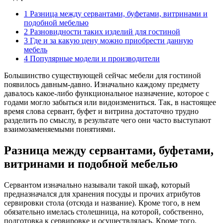
1
Разница между сервантами, буфетами, витринами и
подобной мебелью
2
Разновидности таких изделий для гостиной
3
Где и за какую цену можно приобрести данную
мебель
4
Популярные модели и производители
Большинство существующей сейчас мебели для гостиной
появилось давным-давно. Изначально каждому предмету
давалось какое-либо функциональное назначение, которое с
годами могло забыться или видоизмениться. Так, в настоящее
время слова сервант, буфет и витрина достаточно трудно
разделить по смыслу, в результате чего они часто выступают
взаимозаменяемыми понятиями.
Разница между сервантами, буфетами,
витринами и подобной мебелью
Сервантом изначально называли такой шкаф, который
предназначался для хранения посуды и прочих атрибутов
сервировки стола (отсюда и название). Кроме того, в нем
обязательно имелась столешница, на которой, собственно,
подготовка к сервировке и осуществлялась. Кроме того,