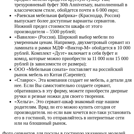
трехуровневый буфет 30th Anniversary, выполненный в
классическом стиле, обойдется почти в 6 000 евро;
«Раевская мебельная фабрика» (Краснодар, Россия)
выпускает более доступные варианты сервантов.
Нижний предел стоимости шкафа от этого
производителя – 5500 рублей;
«Вавилон» (Россия). Широкий выбор мебели по
умеренным ценам. Например, двухметровый сервант из
ламината и рамки МДФ «Виктор-М» обойдется в 10 000
рублей. Комплект «Дуэт» включает в себя буфет и
комод, которые можно приобрести за 11 000 или 15 000
рублей (в зависимости от размера);
ООО «Мебельная соната» поставляет на российский
рынок мебель из Китая (Carpenter);
«Ставрос». Эта компания создает не мебель, а детали для
нее. Если Вы самостоятельно создаете сервант,
обратившись в эту фирму, можете приобрести дверные
ручки и резные ножки для своего творения.
«Хельга». Это сервант-шкаф знакомый еще нашим
родителям. Вряд ли его можно купить сегодня от
производителя. но если вам хочется все-таки установить
его в гостиной, то отправляйтесь в интернетные сети
или на блошиный рынок.
Фото сервантов для посуды в гостиную указанных моделей