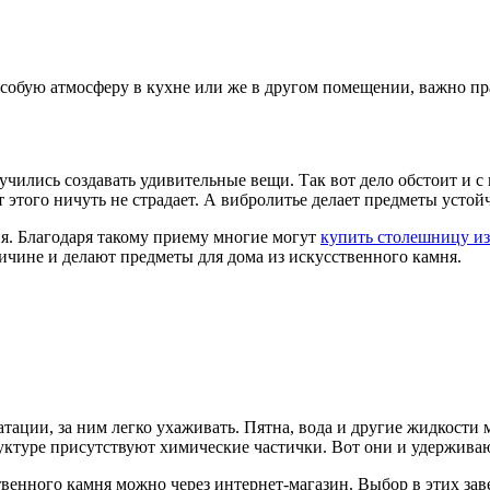
особую атмосферу в кухне или же в другом помещении, важно пра
ились создавать удивительные вещи. Так вот дело обстоит и с и
от этого ничуть не страдает. А вибролитье делает предметы уст
я. Благодаря такому приему многие могут
купить столешницу из
ричине и делают предметы для дома из искусственного камня.
тации, за ним легко ухаживать. Пятна, вода и другие жидкости
руктуре присутствуют химические частички. Вот они и удерживаю
венного камня можно через интернет-магазин. Выбор в этих зав