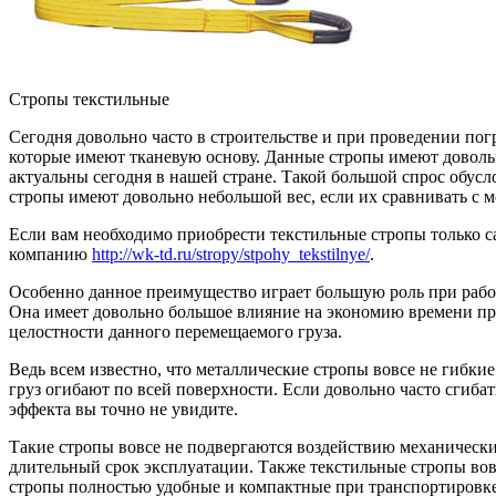
Стропы текстильные
Сегодня довольно часто в строительстве и при проведении пог
которые имеют тканевую основу. Данные стропы имеют доволь
актуальны сегодня в нашей стране. Такой большой спрос обус
стропы имеют довольно небольшой вес, если их сравнивать с 
Если вам необходимо приобрести текстильные стропы только с
компанию
http://wk-td.ru/stropy/stpohy_tekstilnye/
.
Особенно данное преимущество играет большую роль при работе
Она имеет довольно большое влияние на экономию времени при
целостности данного перемещаемого груза.
Ведь всем известно, что металлические стропы вовсе не гибк
груз огибают по всей поверхности. Если довольно часто сгиба
эффекта вы точно не увидите.
Такие стропы вовсе не подвергаются воздействию механически
длительный срок эксплуатации. Также текстильные стропы вов
стропы полностью удобные и компактные при транспортировке