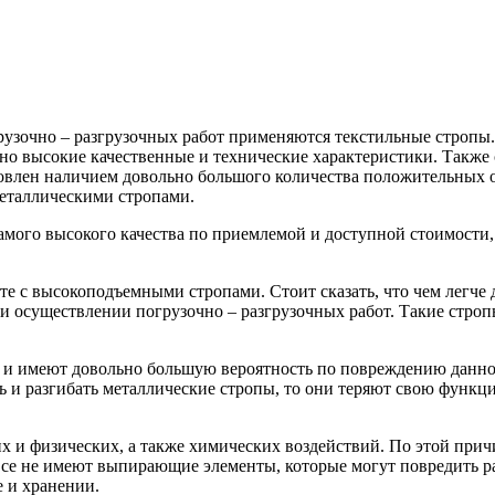
рузочно – разгрузочных работ применяются текстильные стропы.
но высокие качественные и технические характеристики.
Также с
ловлен наличием довольно большого количества положительных о
металлическими стропами.
амого высокого качества по приемлемой и доступной стоимости
 с высокоподъемными стропами. Стоит сказать, что чем легче д
 осуществлении погрузочно – разгрузочных работ. Такие строп
ие и имеют довольно большую вероятность по повреждению данно
ть и разгибать металлические стропы, то они теряют свою функц
х и физических, а также химических воздействий. По этой прич
се не имеют выпирающие элементы, которые могут повредить раб
 и хранении.