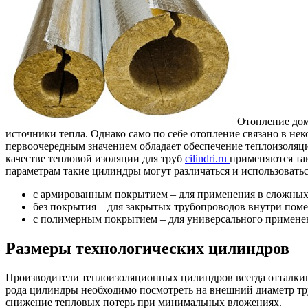
Отопление дом
источники тепла.
Однако само по себе отопление связано в не
первоочередным значением обладает обеспечение теплоизоляции
качестве тепловой изоляции для труб
cilindri.ru
применяются та
параметрам такие цилиндры могут различаться и использоватьс
с армированным покрытием – для применения в сложных
без покрытия – для закрытых трубопроводов внутри пом
с полимерным покрытием – для универсального примене
Размеры технологических цилиндров
Производители теплоизоляционных цилиндров всегда отталкива
рода цилиндры необходимо посмотреть на внешний диаметр труб
снижение тепловых потерь при минимальных вложениях.