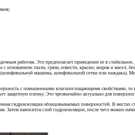
иком;
чным работам. Это предполагает приведение ее в стабильное, су
с основанием: пыли, грязи, извести, краски, жиров и масел, б
(шлифовальной машины, шлифовальной сетки или наждака). Мел
верхность с повышенными влагопоглощающими свойствами, то п
ет защитную пленку. Это чрезвычайно актуально для поверхности
ная гидроизоляция облицовываемых поверхностей. В местах ст
м. Затем наносится слой гидроизоляции, после чего можно начи