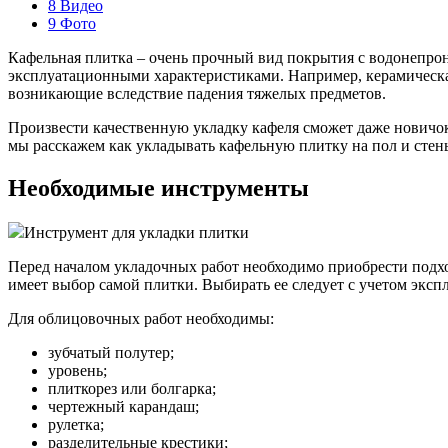
8
Видео
9
Фото
Кафельная плитка – очень прочный вид покрытия с водонепро
эксплуатационными характеристиками. Например, керамическа
возникающие вследствие падения тяжелых предметов.
Произвести качественную укладку кафеля сможет даже новичок.
мы расскажем как укладывать кафельную плитку на пол и стен
Необходимые инструменты
Инструмент для укладки плитки
Перед началом укладочных работ необходимо приобрести подх
имеет выбор самой плитки. Выбирать ее следует с учетом эксп
Для облицовочных работ необходимы:
зубчатый полутер;
уровень;
плиткорез или болгарка;
чертежный карандаш;
рулетка;
разделительные крестики;