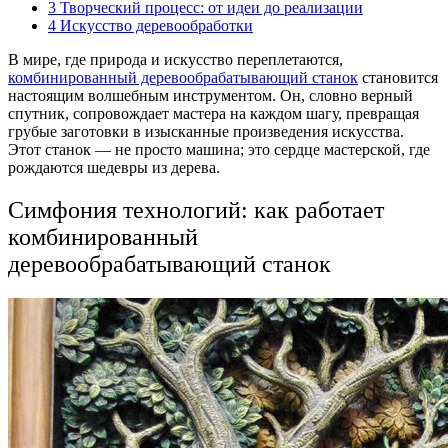
3
Творческий процесс: от идеи до реализации
4
Искусство деревообработки
В мире, где природа и искусство переплетаются,
комбинированный деревообрабатывающий станок
становится
настоящим волшебным инструментом. Он, словно верный
спутник, сопровождает мастера на каждом шагу, превращая
грубые заготовки в изысканные произведения искусства.
Этот станок — не просто машина; это сердце мастерской, где
рождаются шедевры из дерева.
Симфония технологий: как работает
комбинированный
деревообрабатывающий станок