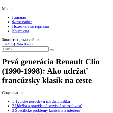
Меню
Главная
Фото работ
Полезные материалы
Контакты
Звоните прямо сейчас
+7(495) 266-10-36
Prvá generácia Renault Clio
(1990-1998): Ako udržať
francúzsky klasik na ceste
Содержание
1
Typické poruchy a ich diagnostika
2
Údržba a pravidelná servisná starostlivosť
3
Špecifické problémy karosérie a interiéru