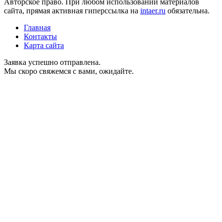
Авторское право. При любом использовании материалов
сайта, прямая активная гиперссылка на
intaer.ru
обязательна.
Главная
Контакты
Карта сайта
Заявка успешно отправлена.
Мы скоро свяжемся с вами, ожидайте.