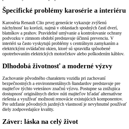
Špecifické problémy karosérie a interiéru
Karoséria Renault Clio prvej generácie vykazuje zvýšenú
náchylnosť ku korózii, najmä v oblastiach spodných častí dverí,
blatníkov a prahov. Pravidelné umývanie a kontrolovanie ochrany
podvozku v zimnom období predstavuje účinnú prevenciu. V
interiéri sa často vyskytujú problémy s centrálnym zamykaním a
elektrickými ovládačmi okien, ktoré sú spravidla spôsobené
opotrebovaním elektrických motorčekov alebo poškodením káblov.
Dlhodobá životnosť a moderné výzvy
Zachovanie pôvodného charakteru vozidla pri zachovaní
bezpečnostných a environmentálnych štandardov predstavuje pre
majiteľov týchto veteránov značnú výzvu. Postupne sa znižujúca
dostupnosť originálnych dielov núti majiteľov hľadať alternatívne
riešenia a využívať možnosti renovácie existujúcich komponentov.
Pre udržanie pôvodných jazdných vlastností je nevyhnutné používať
diely zodpovedajúce kvality.
Záver: láska na celý život