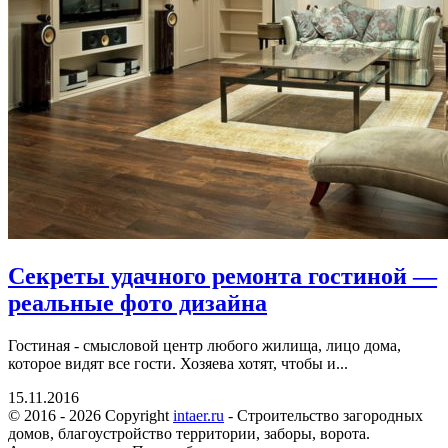
Секреты удачного ремонта гостиной —
реальные фото дизайна
Гостиная - смысловой центр любого жилища, лицо дома,
которое видят все гости. Хозяева хотят, чтобы и...
15.11.2016
© 2016 - 2026 Copyright
intaer.ru
- Cтроительство загородных
домов, благоустройство территории, заборы, ворота.