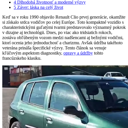
4
Dlhodobá životnosť a moderné výzvy
5
Záver: láska na celý život
Keď sa v roku 1990 objavilo Renault Clio prvej generácie, okamžite
si získalo srdca vodičov po celej Európe. Toto kompaktné vozidlo s
charakteristickými guľatými tvarmi predstavovalo významný pokrok
v dizajne aj technológii. Dnes, po viac ako tridsiatich rokoch,
zostáva obľúbeným vozom medzi nadšencami aj bežnými vodičmi,
ktorí ocenia jeho jednoduchosť a charizmu. Avšak údržba takéhoto
veterána prináša špecifické výzvy. Tento článok sa venuje
kľúčovým aspektom diagnostiky,
opravy a údržby
tohto
francúzskeho klasiku.