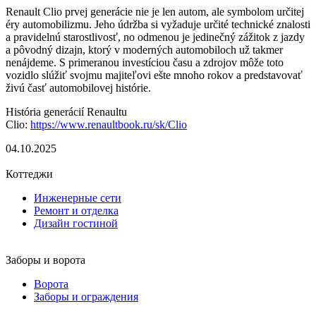
Renault Clio prvej generácie nie je len autom, ale symbolom určitej
éry automobilizmu. Jeho údržba si vyžaduje určité technické znalosti
a pravidelnú starostlivosť, no odmenou je jedinečný zážitok z jazdy
a pôvodný dizajn, ktorý v moderných automobiloch už takmer
nenájdeme. S primeranou investíciou času a zdrojov môže toto
vozidlo slúžiť svojmu majiteľovi ešte mnoho rokov a predstavovať
živú časť automobilovej histórie.
História generácií Renaultu
Clio:
https://www.renaultbook.ru/sk/Clio
04.10.2025
Коттеджи
Инженерные сети
Ремонт и отделка
Дизайн гостиной
Заборы и ворота
Ворота
Заборы и ограждения