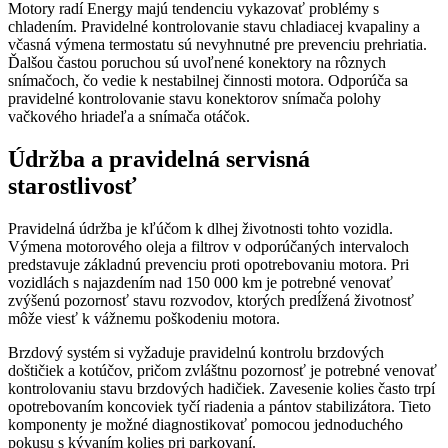
Motory radí Energy majú tendenciu vykazovať problémy s
chladením. Pravidelné kontrolovanie stavu chladiacej kvapaliny a
včasná výmena termostatu sú nevyhnutné pre prevenciu prehriatia.
Ďalšou častou poruchou sú uvoľnené konektory na rôznych
snímačoch, čo vedie k nestabilnej činnosti motora. Odporúča sa
pravidelné kontrolovanie stavu konektorov snímača polohy
vačkového hriadeľa a snímača otáčok.
Údržba a pravidelná servisná
starostlivosť
Pravidelná údržba je kľúčom k dlhej životnosti tohto vozidla.
Výmena motorového oleja a filtrov v odporúčaných intervaloch
predstavuje základnú prevenciu proti opotrebovaniu motora. Pri
vozidlách s najazdením nad 150 000 km je potrebné venovať
zvýšenú pozornosť stavu rozvodov, ktorých predĺžená životnosť
môže viesť k vážnemu poškodeniu motora.
Brzdový systém si vyžaduje pravidelnú kontrolu brzdových
doštičiek a kotúčov, pričom zvláštnu pozornosť je potrebné venovať
kontrolovaniu stavu brzdových hadičiek. Zavesenie kolies často trpí
opotrebovaním koncoviek tyčí riadenia a pántov stabilizátora. Tieto
komponenty je možné diagnostikovať pomocou jednoduchého
pokusu s kývaním kolies pri parkovaní.