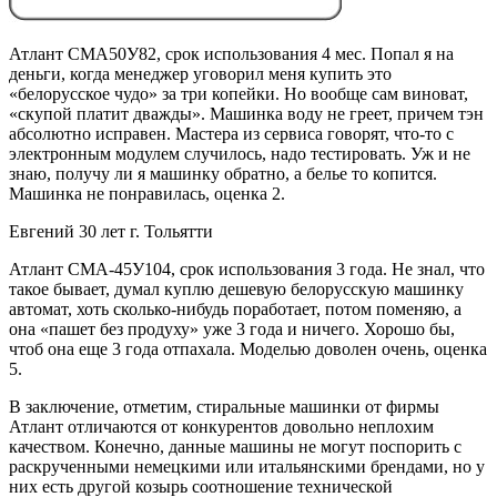
Атлант СМА50У82, срок использования 4 мес. Попал я на
деньги, когда менеджер уговорил меня купить это
«белорусское чудо» за три копейки. Но вообще сам виноват,
«скупой платит дважды». Машинка воду не греет, причем тэн
абсолютно исправен. Мастера из сервиса говорят, что-то с
электронным модулем случилось, надо тестировать. Уж и не
знаю, получу ли я машинку обратно, а белье то копится.
Машинка не понравилась, оценка 2.
Евгений 30 лет г. Тольятти
Атлант СМА-45У104, срок использования 3 года. Не знал, что
такое бывает, думал куплю дешевую белорусскую машинку
автомат, хоть сколько-нибудь поработает, потом поменяю, а
она «пашет без продуху» уже 3 года и ничего. Хорошо бы,
чтоб она еще 3 года отпахала. Моделью доволен очень, оценка
5.
В заключение, отметим, стиральные машинки от фирмы
Атлант отличаются от конкурентов довольно неплохим
качеством. Конечно, данные машины не могут поспорить с
раскрученными немецкими или итальянскими брендами, но у
них есть другой козырь соотношение технической