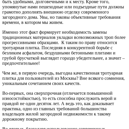
быть удобными, долговечными и к месту. Кроме того,
упомянутые нами пешеходные или подъездные пути должны
грамотно дополнять внешнюю отделку современного
загородного дома. Увы, но таковы объективные требования
времени, в котором мы живем.
Именно этот факт формирует необходимость замены
традиционных материалов укладки всевозможных троп более
прогрессивными образцами. К таким по праву относится
тротуарная плитка. Последняя в конкурентной борьбе с
безликим асфальтом, бездушными бетонными плитами и
грубой брусчаткой выглядит гораздо убедительнее, а значит –
предпочтительнее!
Чем же, в первую очередь, выгодна качественная тротуарная
плитка для пользователей из Москвы? Вне всякого сомнения,
уникальным сочетанием своих качеств.
Во-первых, она сверхпрочная (отличается повышенной
износостойкостью), то есть способна прослужить верой и
правдой не один десяток лет. А ведь это, как доказывает
практика, одно из главных требований большинства
владельцев жилой загородной недвижимости к такому
дорожному покрытию.
Во-вторых, благодаря использованию современных